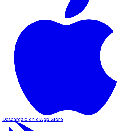
Descárgalo en el
App Store