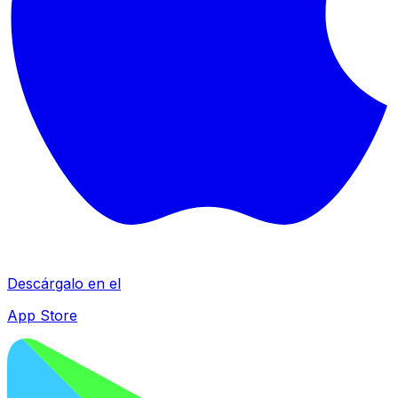
Descárgalo en el
App Store