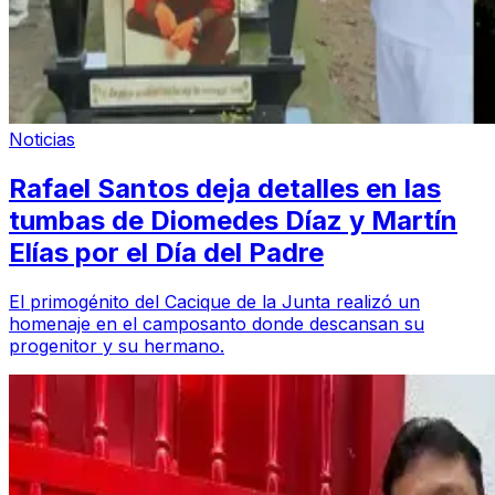
Noticias
Rafael Santos deja detalles en las
tumbas de Diomedes Díaz y Martín
Elías por el Día del Padre
El primogénito del Cacique de la Junta realizó un
homenaje en el camposanto donde descansan su
progenitor y su hermano.