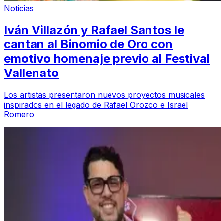
Noticias
Iván Villazón y Rafael Santos le
cantan al Binomio de Oro con
emotivo homenaje previo al Festival
Vallenato
Los artistas presentaron nuevos proyectos musicales
inspirados en el legado de Rafael Orozco e Israel
Romero