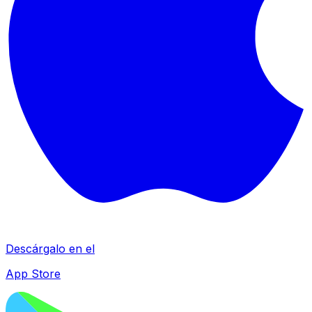
Descárgalo en el
App Store