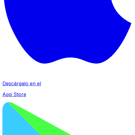
Descárgalo en el
App Store