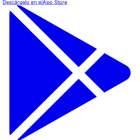
Descárgalo en el
App Store