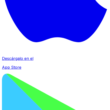
Descárgalo en el
App Store