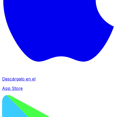
Descárgalo en el
App Store